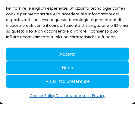
Email:
redazione@galatina24.it
Per fornire le migliori esperienze, utilizziamo tecnologie come i
cookie per memorizzare e/o accedere alle informazioni del
Contatti
–
Disclaimer
dispositivo. Il consenso a queste tecnologie ci permetterà di
elaborare dati come il comportamento di navigazione o ID unici
Privacy policy
–
Cookie policy
su questo sito. Non acconsentire o ritirare il consenso può
influire negativamente su alcune caratteristiche e funzioni.
© 2020-2026 | Galatina24 ®
Accetta
Testata iscritta al n. 11/2020 Registro della
Nega
Stampa Tribunale di Lecce
Editore e direttore responsabile:
Visualizza preferenze
Daniele G. Masciullo
Cookie Policy
Dichiarazione sulla Privacy
Galatina24 è marchio registrato dal Ministero
delle Imprese