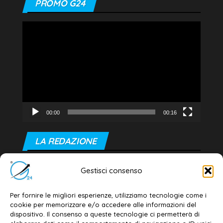
PROMO G24
Video
Player
00:00
00:16
LA REDAZIONE
Editore e direttore responsabile:
Gestisci consenso
Dott. Daniele G. Masciullo
Email:
redazione@galatina24.it
Per fornire le migliori esperienze, utilizziamo tecnologie come i
cookie per memorizzare e/o accedere alle informazioni del
Contatti
–
Disclaimer
dispositivo. Il consenso a queste tecnologie ci permetterà di