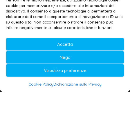
Per fornire le migliori esperienze, utilizziamo tecnologie come i
cookie per memorizzare e/o accedere alle informazioni del
Contatti
–
Disclaimer
dispositivo. Il consenso a queste tecnologie ci permetterà di
elaborare dati come il comportamento di navigazione o ID unici
Privacy policy
–
Cookie policy
su questo sito. Non acconsentire o ritirare il consenso può
influire negativamente su alcune caratteristiche e funzioni.
© 2020-2026 | Galatina24 ®
Accetta
Testata iscritta al n. 11/2020 Registro della
Nega
Stampa Tribunale di Lecce
Editore e direttore responsabile:
Visualizza preferenze
Daniele G. Masciullo
Cookie Policy
Dichiarazione sulla Privacy
Galatina24 è marchio registrato dal Ministero
delle Imprese