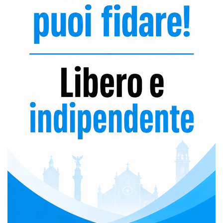
k
a
C
m
h
a
n
n
e
l