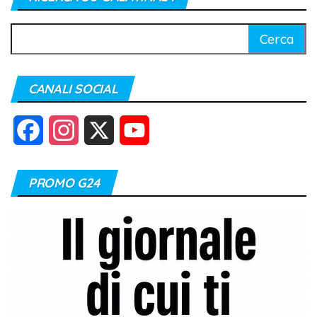
Ricerca
per:
CANALI SOCIAL
F
I
X
Y
a
n
o
PROMO G24
c
s
u
e
t
T
b
a
u
o
g
b
o
r
e