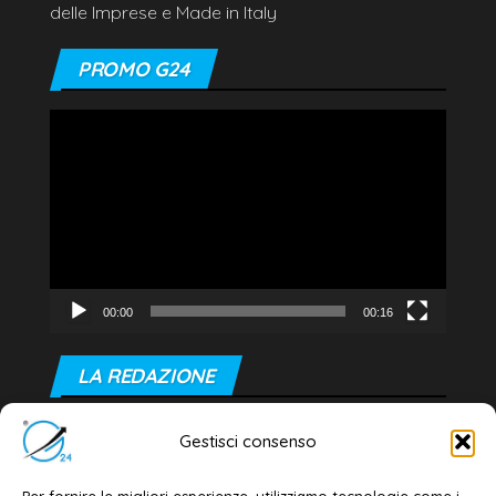
delle Imprese e Made in Italy
PROMO G24
Video
Player
00:00
00:16
LA REDAZIONE
Editore e direttore responsabile:
Gestisci consenso
Dott. Daniele G. Masciullo
Email:
redazione@galatina24.it