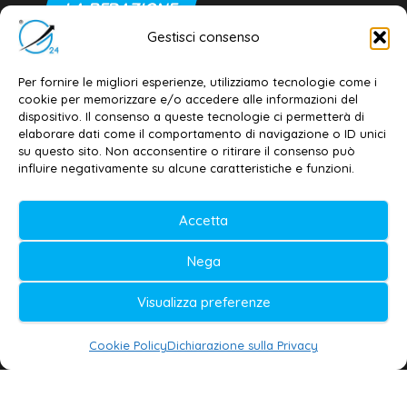
LA REDAZIONE
Gestisci consenso
Editore e direttore responsabile:
Dott. Daniele G. Masciullo
Per fornire le migliori esperienze, utilizziamo tecnologie come i
cookie per memorizzare e/o accedere alle informazioni del
Email:
redazione@galatina24.it
dispositivo. Il consenso a queste tecnologie ci permetterà di
elaborare dati come il comportamento di navigazione o ID unici
Contatti
–
Disclaimer
su questo sito. Non acconsentire o ritirare il consenso può
influire negativamente su alcune caratteristiche e funzioni.
Privacy policy
–
Cookie policy
Accetta
© 2020-2026 | Galatina24 ®
Nega
Testata iscritta al n. 11/2020 Registro della
Stampa Tribunale di Lecce
Visualizza preferenze
Editore e direttore responsabile:
Cookie Policy
Dichiarazione sulla Privacy
Daniele G. Masciullo
Galatina24 è marchio registrato dal Ministero