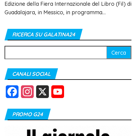
Edizione della Fiera Internazionale del Libro (Fil) di
Guadalajara, in Messico, in programma…
RICERCA SU GALATINA24
Ricerca
per:
CANALI SOCIAL
F
I
X
Y
a
n
o
PROMO G24
c
s
u
e
t
T