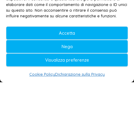
elaborare dati come il comportamento di navigazione o ID unici
Privacy policy
–
Cookie policy
su questo sito. Non acconsentire o ritirare il consenso può
influire negativamente su alcune caratteristiche e funzioni.
© 2020-2026 | Galatina24 ®
Accetta
Testata iscritta al n. 11/2020 Registro della
Nega
Stampa Tribunale di Lecce
Editore e direttore responsabile:
Visualizza preferenze
Daniele G. Masciullo
Cookie Policy
Dichiarazione sulla Privacy
Galatina24 è marchio registrato dal Ministero
delle Imprese