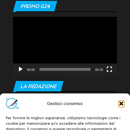
PROMO G24
Video
Player
00:00
00:16
LA REDAZIONE
Editore e direttore responsabile:
Gestisci consenso
Dott. Daniele G. Masciullo
Email:
redazione@galatina24.it
Per fornire le migliori esperienze, utilizziamo tecnologie come i
cookie per memorizzare e/o accedere alle informazioni del
Contatti
–
Disclaimer
dispositivo. Il consenso a queste tecnologie ci permetterà di