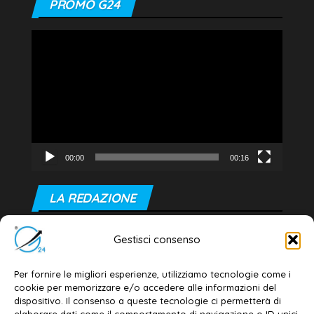
PROMO G24
Video
Player
00:00
00:16
LA REDAZIONE
Editore e direttore responsabile:
Gestisci consenso
Dott. Daniele G. Masciullo
Email:
redazione@galatina24.it
Per fornire le migliori esperienze, utilizziamo tecnologie come i
cookie per memorizzare e/o accedere alle informazioni del
Contatti
–
Disclaimer
dispositivo. Il consenso a queste tecnologie ci permetterà di