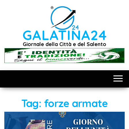
Vai
al
contenuto
GALATINA24
Giornale della Città e del Salento
Tag:
forze armate