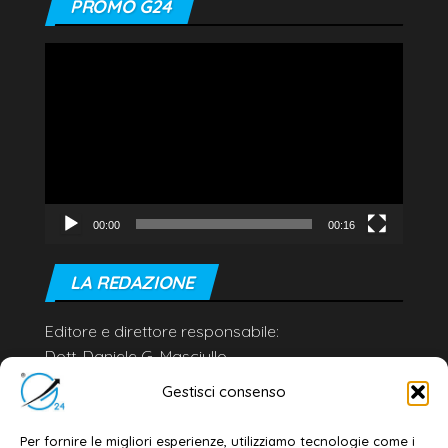
PROMO G24
Video
Player
00:00
00:16
LA REDAZIONE
Editore e direttore responsabile:
Dott. Daniele G. Masciullo
Email:
redazione@galatina24.it
Gestisci consenso
Contatti
–
Disclaimer
Per fornire le migliori esperienze, utilizziamo tecnologie come i