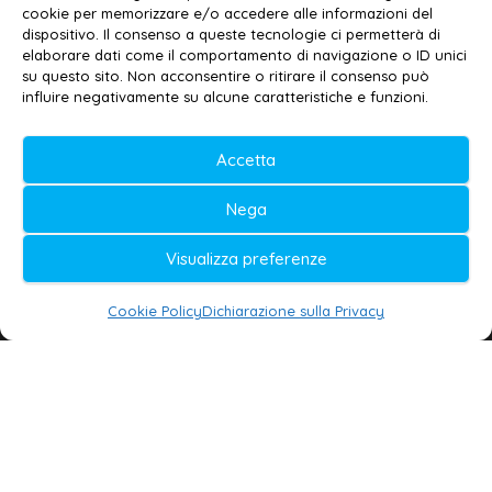
Privacy policy
–
Cookie policy
cookie per memorizzare e/o accedere alle informazioni del
dispositivo. Il consenso a queste tecnologie ci permetterà di
elaborare dati come il comportamento di navigazione o ID unici
su questo sito. Non acconsentire o ritirare il consenso può
© 2020-2026 | Galatina24 ®
influire negativamente su alcune caratteristiche e funzioni.
Testata iscritta al n. 11/2020 Registro della
Accetta
Stampa Tribunale di Lecce
Editore e direttore responsabile:
Nega
Daniele G. Masciullo
Visualizza preferenze
Galatina24 è marchio registrato dal Ministero
delle Imprese
Cookie Policy
Dichiarazione sulla Privacy