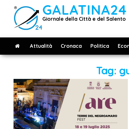
Vai
GALATINA24
al
Giornale della Città e del Salento
contenuto
Attualità
Cronaca
Politica
Eco
Tag:
g