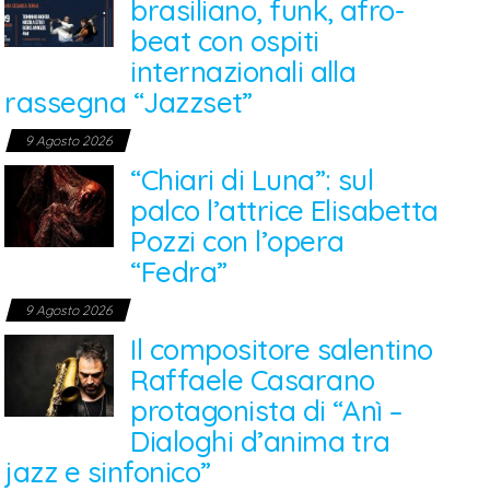
brasiliano, funk, afro-
beat con ospiti
internazionali alla
rassegna “Jazzset”
9 Agosto 2026
“Chiari di Luna”: sul
palco l’attrice Elisabetta
Pozzi con l’opera
“Fedra”
9 Agosto 2026
Il compositore salentino
Raffaele Casarano
protagonista di “Anì –
Dialoghi d’anima tra
jazz e sinfonico”