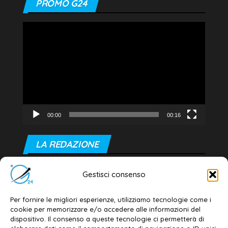
PROMO G24
Video
Player
00:00
00:16
LA REDAZIONE
Editore e direttore responsabile:
Gestisci consenso
Dott. Daniele G. Masciullo
Email:
redazione@galatina24.it
Per fornire le migliori esperienze, utilizziamo tecnologie come i
cookie per memorizzare e/o accedere alle informazioni del
Contatti
–
Disclaimer
dispositivo. Il consenso a queste tecnologie ci permetterà di