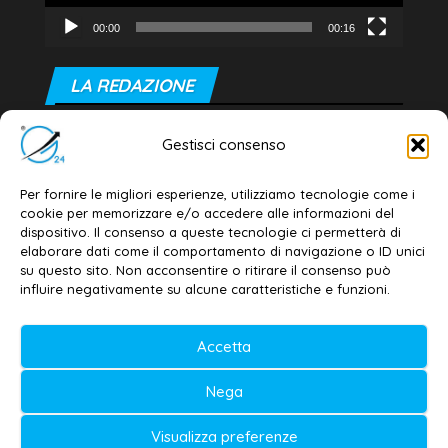
00:00
00:16
LA REDAZIONE
Editore e direttore responsabile:
Gestisci consenso
Dott. Daniele G. Masciullo
Email:
redazione@galatina24.it
Per fornire le migliori esperienze, utilizziamo tecnologie come i
cookie per memorizzare e/o accedere alle informazioni del
Contatti
–
Disclaimer
dispositivo. Il consenso a queste tecnologie ci permetterà di
elaborare dati come il comportamento di navigazione o ID unici
Privacy policy
–
Cookie policy
su questo sito. Non acconsentire o ritirare il consenso può
influire negativamente su alcune caratteristiche e funzioni.
© 2020-2026 | Galatina24 ®
Accetta
Testata iscritta al n. 11/2020 Registro della
Nega
Stampa Tribunale di Lecce
Editore e direttore responsabile:
Visualizza preferenze