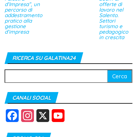
d’Impresa”, un
offerte di
percorso di
lavoro nel
addestramento
Salento.
pratico alla
Settori
gestione
turismo e
d’impresa
pedagogico
in crescita
RICERCA SU GALATINA24
Ricerca
per:
CANALI SOCIAL
F
I
X
Y
a
n
o