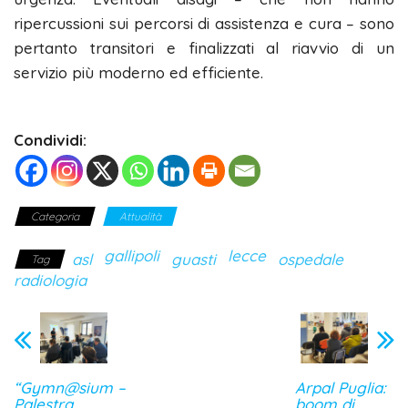
ripercussioni sui percorsi di assistenza e cura – sono
pertanto transitori e finalizzati al riavvio di un
servizio più moderno ed efficiente.
Condividi:
Categoria
Attualità
gallipoli
lecce
asl
guasti
ospedale
Tag
radiologia
“Gymn@sium –
Arpal Puglia:
Palestra
boom di