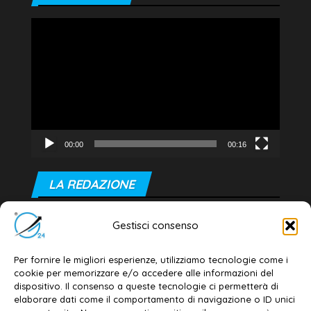
Video
Player
00:00
00:16
LA REDAZIONE
Editore e direttore responsabile:
Gestisci consenso
Dott. Daniele G. Masciullo
Email:
redazione@galatina24.it
Per fornire le migliori esperienze, utilizziamo tecnologie come i
cookie per memorizzare e/o accedere alle informazioni del
Contatti
–
Disclaimer
dispositivo. Il consenso a queste tecnologie ci permetterà di
elaborare dati come il comportamento di navigazione o ID unici
Privacy policy
–
Cookie policy