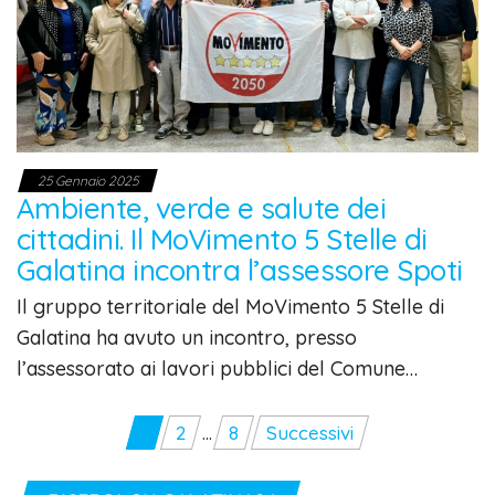
25 Gennaio 2025
Ambiente, verde e salute dei
cittadini. Il MoVimento 5 Stelle di
Galatina incontra l’assessore Spoti
Il gruppo territoriale del MoVimento 5 Stelle di
Galatina ha avuto un incontro, presso
l’assessorato ai lavori pubblici del Comune…
Paginazione
1
2
…
8
Successivi
degli