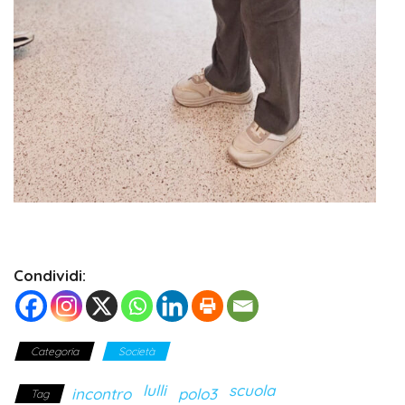
Condividi:
Categoria
Società
lulli
scuola
incontro
polo3
Tag