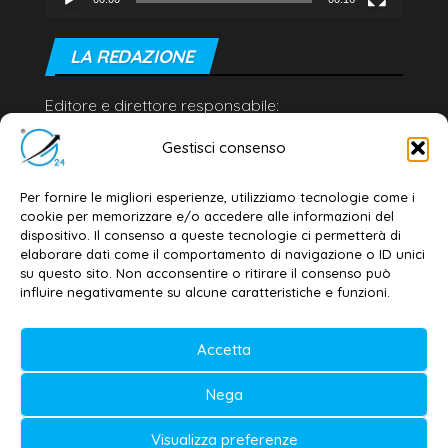
LA REDAZIONE
Editore e direttore responsabile:
Dott. Daniele G. Masciullo
Gestisci consenso
Email:
redazione@galatina24.it
Per fornire le migliori esperienze, utilizziamo tecnologie come i
Contatti
–
Disclaimer
cookie per memorizzare e/o accedere alle informazioni del
Privacy policy
–
Cookie policy
dispositivo. Il consenso a queste tecnologie ci permetterà di
elaborare dati come il comportamento di navigazione o ID unici
su questo sito. Non acconsentire o ritirare il consenso può
influire negativamente su alcune caratteristiche e funzioni.
© 2020-2026 | Galatina24 ®
Testata iscritta al n. 11/2020 Registro della
Accetta
Stampa Tribunale di Lecce
Nega
Editore e direttore responsabile:
Daniele G. Masciullo
Visualizza preferenze