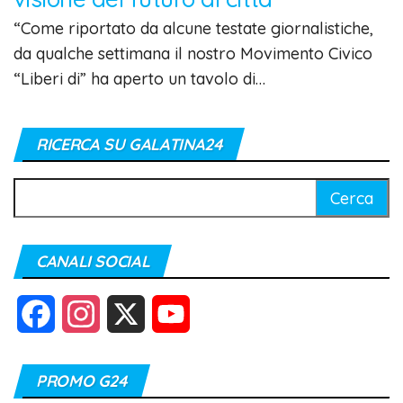
“Come riportato da alcune testate giornalistiche,
da qualche settimana il nostro Movimento Civico
“Liberi di” ha aperto un tavolo di…
RICERCA SU GALATINA24
Ricerca
per:
CANALI SOCIAL
F
I
X
Y
a
n
o
PROMO G24
c
s
u