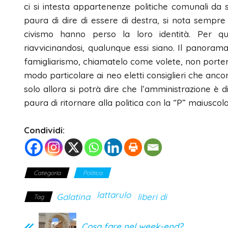
ci si intesta appartenenze politiche comunali da si
paura di dire di essere di destra, si nota sempre
civismo hanno perso la loro identità. Per qu
riavvicinandosi, qualunque essi siano. Il panorama
famigliarismo, chiamatelo come volete, non porterà 
modo particolare ai neo eletti consiglieri che ancor
solo allora si potrà dire che l’amministrazione è 
paura di ritornare alla politica con la “P” maiuscol
Condividi:
Categoria
Politica
lattarulo
Galatina
liberi di
Tag
Cosa fare nel week-end?