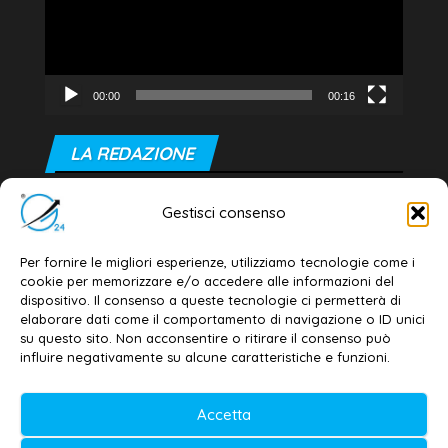
00:00
00:16
LA REDAZIONE
Editore e direttore responsabile:
Gestisci consenso
Dott. Daniele G. Masciullo
Email:
redazione@galatina24.it
Per fornire le migliori esperienze, utilizziamo tecnologie come i
cookie per memorizzare e/o accedere alle informazioni del
Contatti
–
Disclaimer
dispositivo. Il consenso a queste tecnologie ci permetterà di
elaborare dati come il comportamento di navigazione o ID unici
Privacy policy
–
Cookie policy
su questo sito. Non acconsentire o ritirare il consenso può
influire negativamente su alcune caratteristiche e funzioni.
© 2020-2026 | Galatina24 ®
Accetta
Testata iscritta al n. 11/2020 Registro della