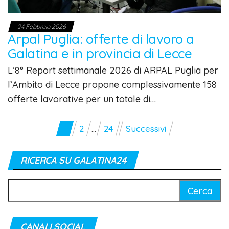
24 Febbraio 2026
Arpal Puglia: offerte di lavoro a
Galatina e in provincia di Lecce
L’8° Report settimanale 2026 di ARPAL Puglia per
l’Ambito di Lecce propone complessivamente 158
offerte lavorative per un totale di…
Paginazione
1
2
…
24
Successivi
degli
articoli
RICERCA SU GALATINA24
Ricerca
per:
CANALI SOCIAL