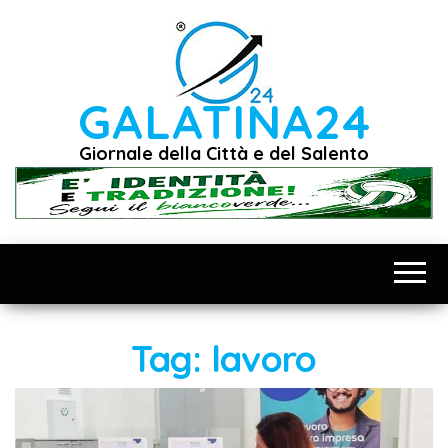
Vai
al
contenuto
GALATINA24
Giornale della Città e del Salento
Tag:
lavoro