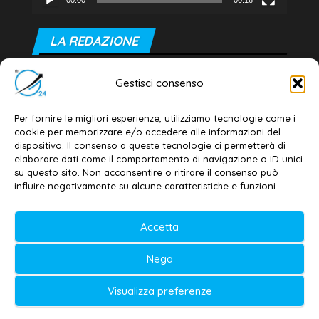
00:00
00:16
LA REDAZIONE
Editore e direttore responsabile:
Gestisci consenso
Dott. Daniele G. Masciullo
Email:
redazione@galatina24.it
Per fornire le migliori esperienze, utilizziamo tecnologie come i
cookie per memorizzare e/o accedere alle informazioni del
Contatti
–
Disclaimer
dispositivo. Il consenso a queste tecnologie ci permetterà di
elaborare dati come il comportamento di navigazione o ID unici
Privacy policy
–
Cookie policy
su questo sito. Non acconsentire o ritirare il consenso può
influire negativamente su alcune caratteristiche e funzioni.
© 2020-2026 | Galatina24 ®
Accetta
Testata iscritta al n. 11/2020 Registro della
Nega
Stampa Tribunale di Lecce
Editore e direttore responsabile:
Visualizza preferenze
Daniele G. Masciullo