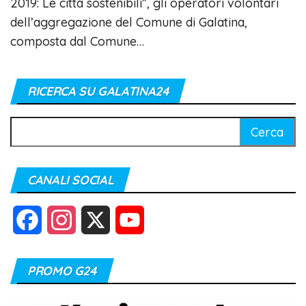
2019: Le città sostenibili”, gli operatori volontari
dell’aggregazione del Comune di Galatina,
composta dal Comune…
RICERCA SU GALATINA24
Ricerca
per:
CANALI SOCIAL
F
I
X
Y
a
n
o
PROMO G24
c
s
u