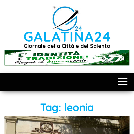
Vai
al
contenuto
GALATINA24
Giornale della Città e del Salento
Tag:
leonia