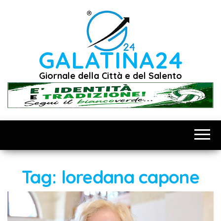
Vai
al
contenuto
GALATINA24
Giornale della Città e del Salento
Tag:
loredana capone