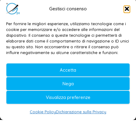
Email:
redazione@galatina24.it
Gestisci consenso
Contatti
–
Disclaimer
Per fornire le migliori esperienze, utilizziamo tecnologie come i
Privacy policy
–
Cookie policy
cookie per memorizzare e/o accedere alle informazioni del
dispositivo. Il consenso a queste tecnologie ci permetterà di
elaborare dati come il comportamento di navigazione o ID unici
su questo sito. Non acconsentire o ritirare il consenso può
© 2020-2026 | Galatina24 ®
influire negativamente su alcune caratteristiche e funzioni.
Testata iscritta al n. 11/2020 Registro della
Accetta
Stampa Tribunale di Lecce
Editore e direttore responsabile:
Nega
Daniele G. Masciullo
Visualizza preferenze
Galatina24 è marchio registrato dal Ministero
delle Imprese
Cookie Policy
Dichiarazione sulla Privacy