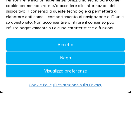
Per fornire le migliori esperienze, utilizziamo tecnologie come i
cookie per memorizzare e/o accedere alle informazioni del
Contatti
–
Disclaimer
dispositivo. Il consenso a queste tecnologie ci permetterà di
elaborare dati come il comportamento di navigazione o ID unici
Privacy policy
–
Cookie policy
su questo sito. Non acconsentire o ritirare il consenso può
influire negativamente su alcune caratteristiche e funzioni.
© 2020-2026 | Galatina24 ®
Accetta
Testata iscritta al n. 11/2020 Registro della
Nega
Stampa Tribunale di Lecce
Editore e direttore responsabile:
Visualizza preferenze
Daniele G. Masciullo
Cookie Policy
Dichiarazione sulla Privacy
Galatina24 è marchio registrato dal Ministero
delle Imprese