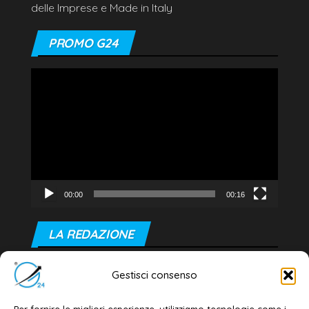
delle Imprese e Made in Italy
PROMO G24
Video
Player
00:00
00:16
LA REDAZIONE
Editore e direttore responsabile:
Gestisci consenso
Dott. Daniele G. Masciullo
Email:
redazione@galatina24.it