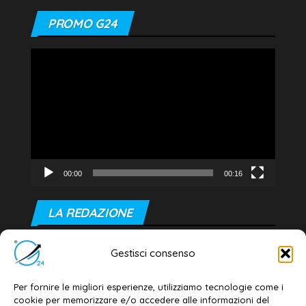
PROMO G24
Video
Player
00:00
00:16
LA REDAZIONE
Editore e direttore responsabile:
Gestisci consenso
Dott. Daniele G. Masciullo
Email:
redazione@galatina24.it
Per fornire le migliori esperienze, utilizziamo tecnologie come i
cookie per memorizzare e/o accedere alle informazioni del