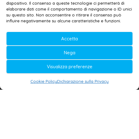
Contatti
–
Disclaimer
dispositivo. Il consenso a queste tecnologie ci permetterà di
elaborare dati come il comportamento di navigazione o ID unici
Privacy policy
–
Cookie policy
su questo sito. Non acconsentire o ritirare il consenso può
influire negativamente su alcune caratteristiche e funzioni.
© 2020-2026 | Galatina24 ®
Accetta
Testata iscritta al n. 11/2020 Registro della
Nega
Stampa Tribunale di Lecce
Editore e direttore responsabile:
Visualizza preferenze
Daniele G. Masciullo
Cookie Policy
Dichiarazione sulla Privacy
Galatina24 è marchio registrato dal Ministero
delle Imprese