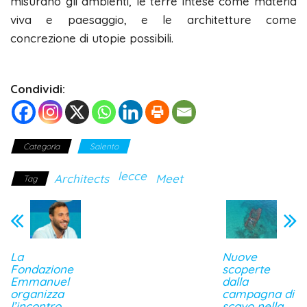
misurano gli ambienti, le terre intese come materia
viva e paesaggio, e le architetture come
concrezione di utopie possibili.
Condividi:
Categoria
Salento
lecce
Architects
Meet
Tag
La
Nuove
Fondazione
scoperte
Emmanuel
dalla
organizza
campagna di
l’incontro
scavo nella