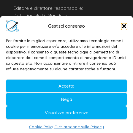
Editore e direttore responsabile:
Dott. Daniele G. Masciullo
Email:
redazione@galatina24.it
Gestisci consenso
Contatti
–
Disclaimer
Per fornire le migliori esperienze, utilizziamo tecnologie come i
Privacy policy
–
Cookie policy
cookie per memorizzare e/o accedere alle informazioni del
dispositivo. Il consenso a queste tecnologie ci permetterà di
elaborare dati come il comportamento di navigazione o ID unici
su questo sito. Non acconsentire o ritirare il consenso può
© 2020-2026 | Galatina24 ®
influire negativamente su alcune caratteristiche e funzioni.
Testata iscritta al n. 11/2020 Registro della
Accetta
Stampa Tribunale di Lecce
Editore e direttore responsabile:
Nega
Daniele G. Masciullo
Visualizza preferenze
Galatina24 è marchio registrato dal Ministero
delle Imprese
Cookie Policy
Dichiarazione sulla Privacy