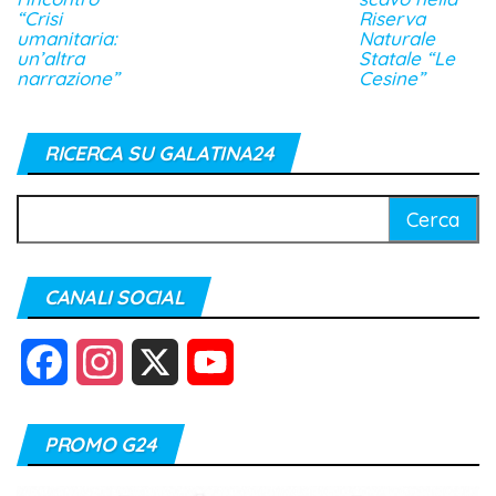
“Crisi
Riserva
umanitaria:
Naturale
un’altra
Statale “Le
narrazione”
Cesine”
RICERCA SU GALATINA24
Ricerca
per:
CANALI SOCIAL
F
I
X
Y
a
n
o
PROMO G24
c
s
u