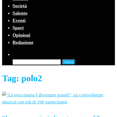
Società
Salento
Eventi
Sport
Opinioni
Redazione
Ricerca
per:
Tag:
polo2
10 Giugno 2024