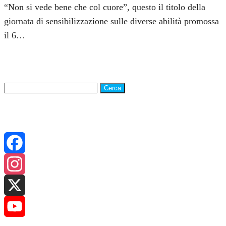
“Non si vede bene che col cuore”, questo il titolo della
giornata di sensibilizzazione sulle diverse abilità promossa
il 6…
Ricerca su Galatina24
Ricerca
per:
CANALI SOCIAL
Facebook
Instagram
X