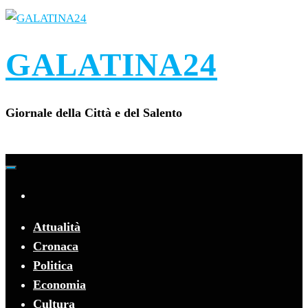
Vai
al
contenuto
GALATINA24
Giornale della Città e del Salento
Attualità
Cronaca
Politica
Economia
Cultura