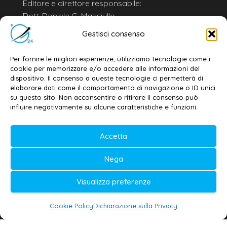
Editore e direttore responsabile:
Dott. Daniele G. Masciullo
Email:
redazione@galatina24.it
Gestisci consenso
Contatti
–
Disclaimer
Per fornire le migliori esperienze, utilizziamo tecnologie come i
Privacy policy
–
Cookie policy
cookie per memorizzare e/o accedere alle informazioni del
dispositivo. Il consenso a queste tecnologie ci permetterà di
elaborare dati come il comportamento di navigazione o ID unici
su questo sito. Non acconsentire o ritirare il consenso può
© 2020-2026 | Galatina24 ®
influire negativamente su alcune caratteristiche e funzioni.
Testata iscritta al n. 11/2020 Registro della
Accetta
Stampa Tribunale di Lecce
Editore e direttore responsabile:
Nega
Daniele G. Masciullo
Visualizza preferenze
Galatina24 è marchio registrato dal Ministero
delle Imprese
Cookie Policy
Dichiarazione sulla Privacy