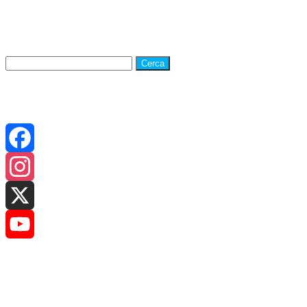
Ricerca su Galatina24
Ricerca
per:
CANALI SOCIAL
Facebook
Instagram
X
YouTube
Promo G24
Channel