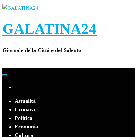
Vai
al
contenuto
GALATINA24
Giornale della Città e del Salento
Attualità
Cronaca
Politica
Economia
Cultura