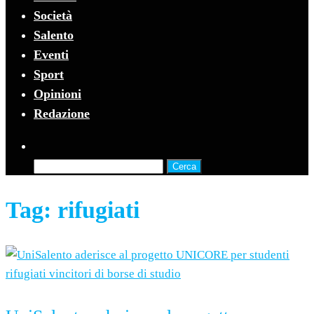
Società
Salento
Eventi
Sport
Opinioni
Redazione
Ricerca
per:
Tag:
rifugiati
2 Novembre 2025