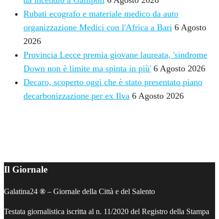
Rubati ecografo e materiale medico da auto
organizzazione Medici con l'Africa a Bari
6 Agosto
2026
Provincia Lecce premia giovane laureata, 'sindrome
Down non è limite ma spinta in più'
6 Agosto 2026
Decaro, scoperto oggi che è stato presentato piano
decarbonizzazione per ex Ilva
6 Agosto 2026
AGENDA
Il Giornale
Galatina24
®
– Giornale della Città e del Salento
Testata giornalistica iscritta al n. 11/2020 del Registro della Stampa