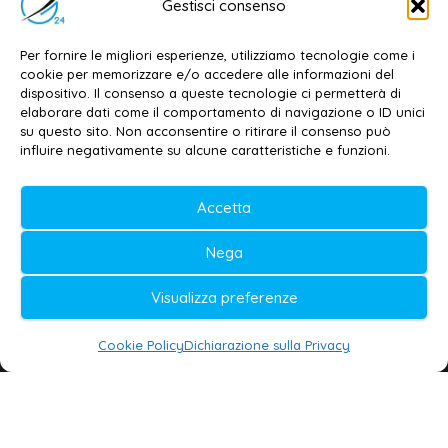
Gestisci consenso
Dott. Daniele G. Masciullo
Email:
redazione@galatina24.it
Per fornire le migliori esperienze, utilizziamo tecnologie come i
cookie per memorizzare e/o accedere alle informazioni del
Contatti
–
Disclaimer
dispositivo. Il consenso a queste tecnologie ci permetterà di
elaborare dati come il comportamento di navigazione o ID unici
Privacy policy
–
Cookie policy
su questo sito. Non acconsentire o ritirare il consenso può
influire negativamente su alcune caratteristiche e funzioni.
© 2020-2026 | Galatina24 ®
Accetta
Testata iscritta al n. 11/2020 Registro della
Nega
Stampa Tribunale di Lecce
Editore e direttore responsabile:
Visualizza preferenze
Daniele G. Masciullo
Cookie Policy
Dichiarazione sulla Privacy
Galatina24 è marchio registrato dal Ministero
delle Imprese