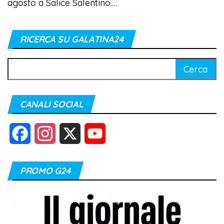
agosto a Salice Salentino.…
RICERCA SU GALATINA24
Ricerca
per:
CANALI SOCIAL
F
I
X
Y
a
n
o
PROMO G24
c
s
u
e
t
T
b
a
u