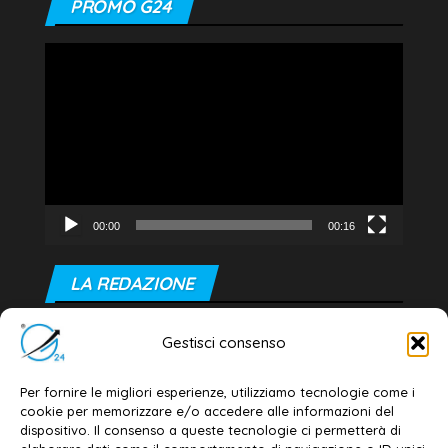
PROMO G24
Video
Player
00:00
00:16
LA REDAZIONE
Editore e direttore responsabile:
Gestisci consenso
Dott. Daniele G. Masciullo
Email:
redazione@galatina24.it
Per fornire le migliori esperienze, utilizziamo tecnologie come i
cookie per memorizzare e/o accedere alle informazioni del
Contatti
–
Disclaimer
dispositivo. Il consenso a queste tecnologie ci permetterà di