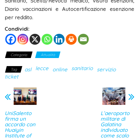
Sanitario, Scelta/Revoca medico, Visura esenzioni,
Diario vaccinazioni e Autocertificazione esenzione
per reddito.
Condividi:
Categoria
Attualità
lecce
sanitario
asl
online
servizio
Tag
ticket
UniSalento
L’aeroporto
firma un
militare di
accordo con
Galatina
Huaiyin
individuato
Institute of
come scalo