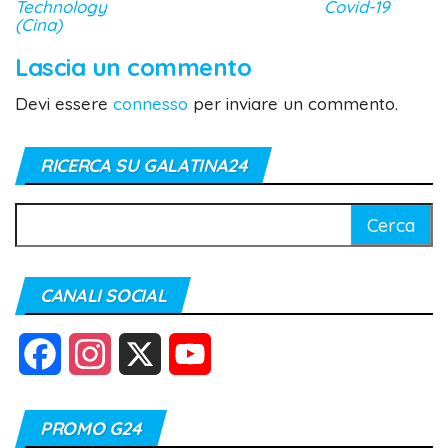
Technology
Covid-19
(Cina)
Lascia un commento
Devi essere
connesso
per inviare un commento.
RICERCA SU GALATINA24
Ricerca
per:
CANALI SOCIAL
F
I
X
Y
a
n
o
PROMO G24
c
s
u