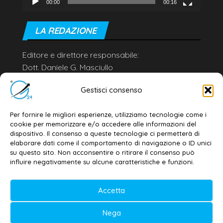
00:00
00:16
LA REDAZIONE
Editore e direttore responsabile:
Dott. Daniele G. Masciullo
Email:
redazione@galatina24.it
Gestisci consenso
Contatti
–
Disclaimer
Per fornire le migliori esperienze, utilizziamo tecnologie come i
Privacy policy
–
Cookie policy
cookie per memorizzare e/o accedere alle informazioni del
dispositivo. Il consenso a queste tecnologie ci permetterà di
elaborare dati come il comportamento di navigazione o ID unici
su questo sito. Non acconsentire o ritirare il consenso può
© 2020-2026 | Galatina24 ®
influire negativamente su alcune caratteristiche e funzioni.
Testata iscritta al n. 11/2020 Registro della
Stampa Tribunale di Lecce
Accetta
Editore e direttore responsabile:
Nega
Daniele G. Masciullo