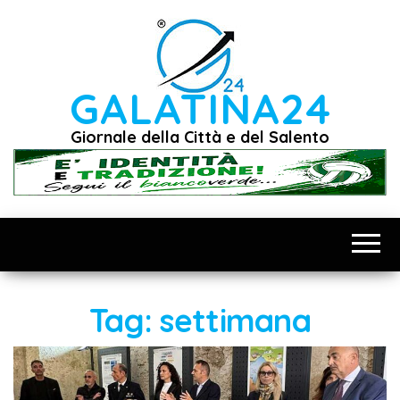
Vai
al
contenuto
GALATINA24
Giornale della Città e del Salento
Tag:
settimana