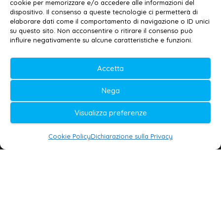
Privacy policy
–
Cookie policy
cookie per memorizzare e/o accedere alle informazioni del
dispositivo. Il consenso a queste tecnologie ci permetterà di
elaborare dati come il comportamento di navigazione o ID unici
su questo sito. Non acconsentire o ritirare il consenso può
© 2020-2026 | Galatina24 ®
influire negativamente su alcune caratteristiche e funzioni.
Testata iscritta al n. 11/2020 Registro della
Accetta
Stampa Tribunale di Lecce
Editore e direttore responsabile:
Nega
Daniele G. Masciullo
Visualizza preferenze
Galatina24 è marchio registrato dal Ministero
delle Imprese
Cookie Policy
Dichiarazione sulla Privacy