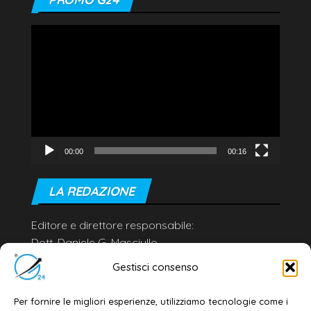
Video
Player
00:00
00:16
LA REDAZIONE
Editore e direttore responsabile:
Dott. Daniele G. Masciullo
Email:
redazione@galatina24.it
Gestisci consenso
Contatti
–
Disclaimer
Per fornire le migliori esperienze, utilizziamo tecnologie come i