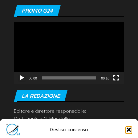
PROMO G24
Video
Player
00:00
00:16
LA REDAZIONE
Editore e direttore responsabile:
Dott. Daniele G. Masciullo
Email:
redazione@galatina24.it
Gestisci consenso