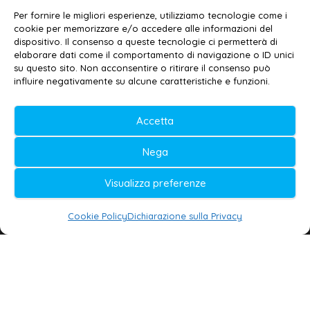
Contatti
–
Disclaimer
Per fornire le migliori esperienze, utilizziamo tecnologie come i
Privacy policy
–
Cookie policy
cookie per memorizzare e/o accedere alle informazioni del
dispositivo. Il consenso a queste tecnologie ci permetterà di
elaborare dati come il comportamento di navigazione o ID unici
su questo sito. Non acconsentire o ritirare il consenso può
© 2020-2026 | Galatina24 ®
influire negativamente su alcune caratteristiche e funzioni.
Testata iscritta al n. 11/2020 Registro della
Accetta
Stampa Tribunale di Lecce
Editore e direttore responsabile:
Nega
Daniele G. Masciullo
Visualizza preferenze
Galatina24 è marchio registrato dal Ministero
delle Imprese
Cookie Policy
Dichiarazione sulla Privacy