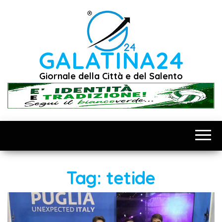
Vai
al
contenuto
GALATINA24
Giornale della Città e del Salento
Tag:
tetide