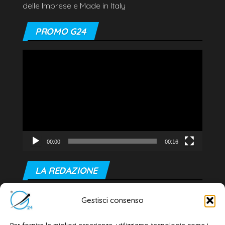
delle Imprese e Made in Italy
PROMO G24
Video
Player
00:00
00:16
LA REDAZIONE
Editore e direttore responsabile:
Gestisci consenso
Dott. Daniele G. Masciullo
Email:
redazione@galatina24.it