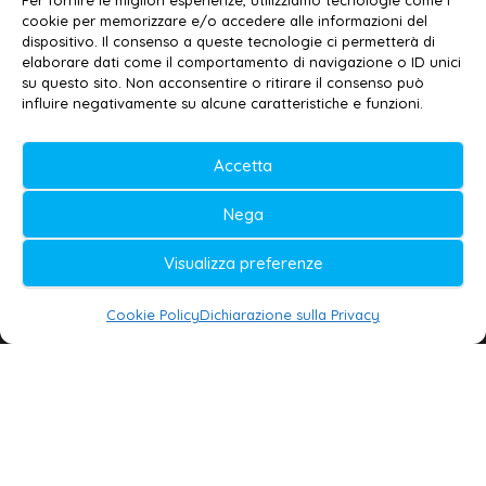
Per fornire le migliori esperienze, utilizziamo tecnologie come i
cookie per memorizzare e/o accedere alle informazioni del
Contatti
–
Disclaimer
dispositivo. Il consenso a queste tecnologie ci permetterà di
elaborare dati come il comportamento di navigazione o ID unici
Privacy policy
–
Cookie policy
su questo sito. Non acconsentire o ritirare il consenso può
influire negativamente su alcune caratteristiche e funzioni.
© 2020-2026 | Galatina24 ®
Accetta
Testata iscritta al n. 11/2020 Registro della
Nega
Stampa Tribunale di Lecce
Editore e direttore responsabile:
Visualizza preferenze
Daniele G. Masciullo
Cookie Policy
Dichiarazione sulla Privacy
Galatina24 è marchio registrato dal Ministero
delle Imprese