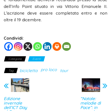
dell’Info Point situato in via Vittorio Emanuele II.
L’iscrizione deve essere completata entro e non
oltre il 19 dicembre.
Condividi:
Categoria
Eventi
pro loco
bicicletta
tour
Tag
Edizione
“Natale:
invernale
melodie di
dell’ICT Day
Pace”: in