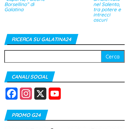
Borsellino” di
nel Salento,
Galatina
tra potere e
intrecci
oscuri
RICERCA SU GALATINA24
Ricerca
per:
CANALI SOCIAL
F
I
X
Y
a
n
o
PROMO G24
c
s
u