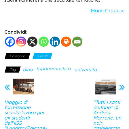
Mario Graziuso
Condividi:
Categoria
Eventi
toponomastica
bino
università
Tag
Viaggio di
“Tutti i santi
formazione
aiutano” di
scuola-lavoro per
Andrea
gli studenti
Morrone: un
dell’IISS
noir
“Laporta/Falcone-
ambientato