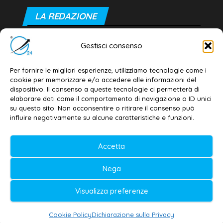
LA REDAZIONE
Editore e direttore responsabile:
Gestisci consenso
Dott. Daniele G. Masciullo
Email:
redazione@galatina24.it
Per fornire le migliori esperienze, utilizziamo tecnologie come i
cookie per memorizzare e/o accedere alle informazioni del
Contatti
–
Disclaimer
dispositivo. Il consenso a queste tecnologie ci permetterà di
elaborare dati come il comportamento di navigazione o ID unici
Privacy policy
–
Cookie policy
su questo sito. Non acconsentire o ritirare il consenso può
influire negativamente su alcune caratteristiche e funzioni.
© 2020-2026 | Galatina24 ®
Accetta
Testata iscritta al n. 11/2020 Registro della
Nega
Stampa Tribunale di Lecce
Editore e direttore responsabile:
Visualizza preferenze
Daniele G. Masciullo
Cookie Policy
Dichiarazione sulla Privacy
Galatina24 è marchio registrato dal Ministero