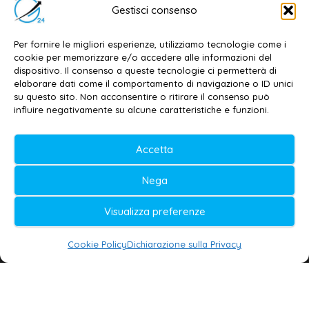
Editore e direttore responsabile:
Gestisci consenso
Dott. Daniele G. Masciullo
Email:
redazione@galatina24.it
Per fornire le migliori esperienze, utilizziamo tecnologie come i
cookie per memorizzare e/o accedere alle informazioni del
Contatti
–
Disclaimer
dispositivo. Il consenso a queste tecnologie ci permetterà di
elaborare dati come il comportamento di navigazione o ID unici
Privacy policy
–
Cookie policy
su questo sito. Non acconsentire o ritirare il consenso può
influire negativamente su alcune caratteristiche e funzioni.
© 2020-2026 | Galatina24 ®
Accetta
Testata iscritta al n. 11/2020 Registro della
Nega
Stampa Tribunale di Lecce
Editore e direttore responsabile:
Visualizza preferenze
Daniele G. Masciullo
Cookie Policy
Dichiarazione sulla Privacy
Galatina24 è marchio registrato dal Ministero
delle Imprese