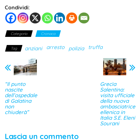
Condividi:
Categoria
Cronaca
arresto
truffa
anziani
polizia
Tag
“Il punto
Grecìa
nascite
Salentina:
dell’ospedale
visita ufficiale
di Galatina
della nuova
non
ambasciatrice
chiuderà”
ellenica in
Italia S.E. Eleni
Sourani
Lascia un commento