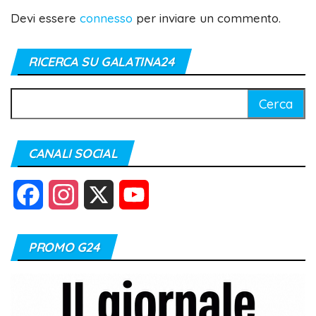
Devi essere
connesso
per inviare un commento.
RICERCA SU GALATINA24
Ricerca
per:
CANALI SOCIAL
F
I
X
Y
a
n
o
PROMO G24
c
s
u
e
t
T
b
a
u