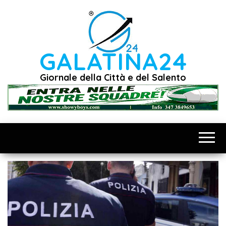
Vai
al
contenuto
GALATINA24
Giornale della Città e del Salento