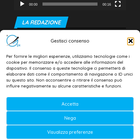
00:00
00:16
LA REDAZIONE
Editore e direttore responsabile:
Gestisci consenso
Dott. Daniele G. Masciullo
Email:
redazione@galatina24.it
Per fornire le migliori esperienze, utilizziamo tecnologie come i
cookie per memorizzare e/o accedere alle informazioni del
Contatti
–
Disclaimer
dispositivo. Il consenso a queste tecnologie ci permetterà di
elaborare dati come il comportamento di navigazione o ID unici
Privacy policy
–
Cookie policy
su questo sito. Non acconsentire o ritirare il consenso può
influire negativamente su alcune caratteristiche e funzioni.
© 2020-2026 | Galatina24 ®
Accetta
Testata iscritta al n. 11/2020 Registro della
Nega
Stampa Tribunale di Lecce
Editore e direttore responsabile:
Visualizza preferenze