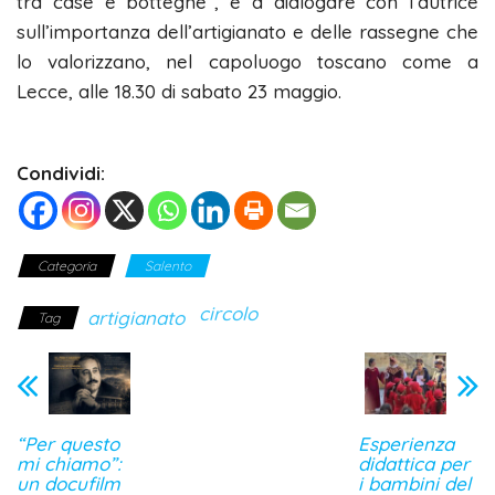
tra case e botteghe”, e a dialogare con l’autrice
sull’importanza dell’artigianato e delle rassegne che
lo valorizzano, nel capoluogo toscano come a
Lecce, alle 18.30 di sabato 23 maggio.
Condividi:
Categoria
Salento
circolo
artigianato
Tag
“Per questo
Esperienza
mi chiamo”:
didattica per
un docufilm
i bambini del