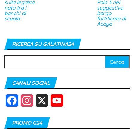
sulla legalità
Polo 3 nel
nato tra i
suggestivo
banchi di
borgo
scuola
fortificato di
Acaya
RICERCA SU GALATINA24
Ricerca
per:
CANALI SOCIAL
F
I
X
Y
a
n
o
PROMO G24
c
s
u