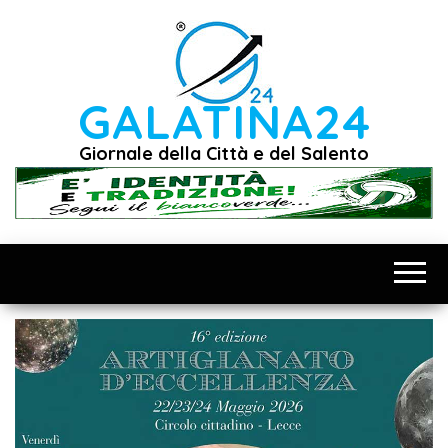
Vai
al
contenuto
GALATINA24
Giornale della Città e del Salento