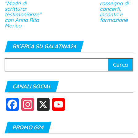
“Madri di
rassegna di
scrittura:
concerti,
testimonianze”
incontri e
con Anna Rita
formazione
Merico
RICERCA SU GALATINA24
Ricerca
per:
CANALI SOCIAL
F
I
X
Y
a
n
o
PROMO G24
c
s
u