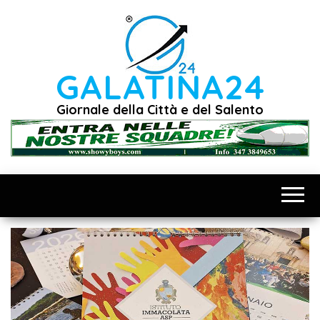
Vai
al
contenuto
GALATINA24
Giornale della Città e del Salento