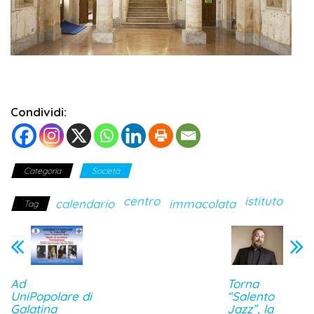
Condividi:
Categoria
Società
centro
istituto
calendario
immacolata
Tag
Ad
Torna
UniPopolare di
“Salento
Galatina
Jazz”, la