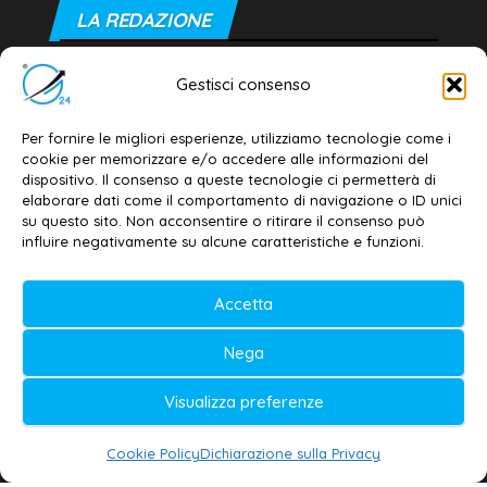
LA REDAZIONE
Editore e direttore responsabile:
Gestisci consenso
Dott. Daniele G. Masciullo
Email:
redazione@galatina24.it
Per fornire le migliori esperienze, utilizziamo tecnologie come i
cookie per memorizzare e/o accedere alle informazioni del
Contatti
–
Disclaimer
dispositivo. Il consenso a queste tecnologie ci permetterà di
elaborare dati come il comportamento di navigazione o ID unici
Privacy policy
–
Cookie policy
su questo sito. Non acconsentire o ritirare il consenso può
influire negativamente su alcune caratteristiche e funzioni.
© 2020-2026 | Galatina24 ®
Accetta
Testata iscritta al n. 11/2020 Registro della
Nega
Stampa Tribunale di Lecce
Editore e direttore responsabile:
Visualizza preferenze
Daniele G. Masciullo
Cookie Policy
Dichiarazione sulla Privacy
Galatina24 è marchio registrato dal Ministero