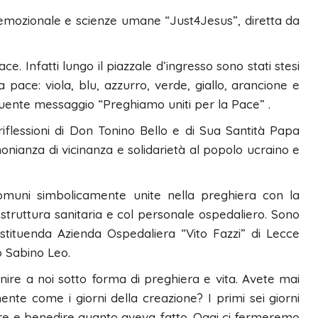
tà emozionale e scienze umane “Just4Jesus”, diretta da
ace. Infatti lungo il piazzale d’ingresso sono stati stesi
 pace: viola, blu, azzurro, verde, giallo, arancione e
eguente messaggio “Preghiamo uniti per la Pace” .
flessioni di Don Tonino Bello e di Sua Santità Papa
onianza di vicinanza e solidarietà al popolo ucraino e
omuni simbolicamente unite nella preghiera con la
struttura sanitaria e col personale ospedaliero. Sono
costituenda Azienda Ospedaliera “Vito Fazzi” di Lecce
o Sabino Leo.
ire a noi sotto forma di preghiera e vita. Avete mai
nte come i giorni della creazione? I primi sei giorni
sare e benedire quanto aveva fatto. Oggi ci fermeremo