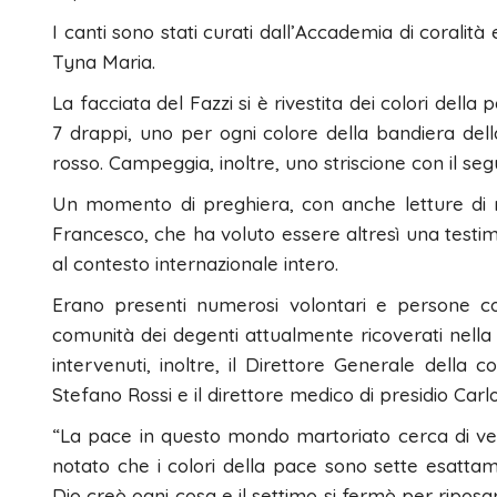
I canti sono stati curati dall’Accademia di corali
Tyna Maria.
La facciata del Fazzi si è rivestita dei colori della p
7 drappi, uno per ogni colore della bandiera della
rosso. Campeggia, inoltre, uno striscione con il s
Un momento di preghiera, con anche letture di ri
Francesco, che ha voluto essere altresì una testim
al contesto internazionale intero.
Erano presenti numerosi volontari e persone c
comunità dei degenti attualmente ricoverati nella 
intervenuti, inoltre, il Direttore Generale della 
Stefano Rossi e il direttore medico di presidio Carl
“La pace in questo mondo martoriato cerca di ven
notato che i colori della pace sono sette esattame
Dio creò ogni cosa e il settimo si fermò per ripo