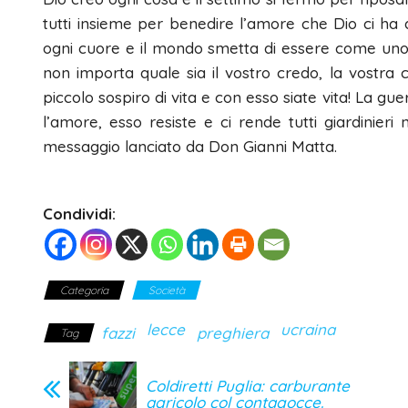
tutti insieme per benedire l’amore che Dio ci ha 
ogni cuore e il mondo smetta di essere come uno sp
non importa quale sia il vostro credo, la vostra c
piccolo sospiro di vita e con esso siate vita! La gu
l’amore, esso resiste e ci rende tutti giardinieri
messaggio lanciato da Don Gianni Matta.
Condividi:
Categoria
Società
lecce
ucraina
fazzi
preghiera
Tag
Coldiretti Puglia: carburante
agricolo col contagocce.