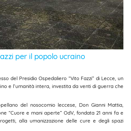
zzi per il popolo ucraino
resso del Presidio Ospedaliero “Vito Fazzi” di Lecce, un
o e l’umanità intera, investita da venti di guerra che
ppellano del nosocomio leccese, Don Gianni Mattia,
ione “Cuore e mani aperte” OdV, fondata 21 anni fa e
ogetti, alla umanizzazione delle cure e degli spazi