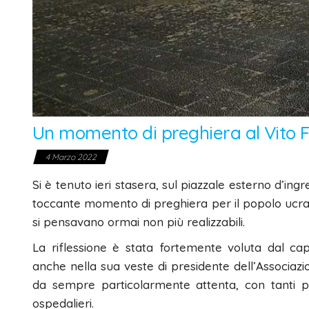
Un momento di preghiera al Vito Fa
4 Marzo 2022
Si è tenuto ieri stasera, sul piazzale esterno d’ing
toccante momento di preghiera per il popolo ucrain
si pensavano ormai non più realizzabili.
La riflessione è stata fortemente voluta dal ca
anche nella sua veste di presidente dell’Associaz
da sempre particolarmente attenta, con tanti pr
ospedalieri.