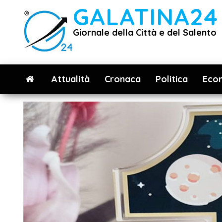
Vai
GALATINA24
al
Giornale della Città e del Salento
contenuto
Attualità
Cronaca
Politica
Eco