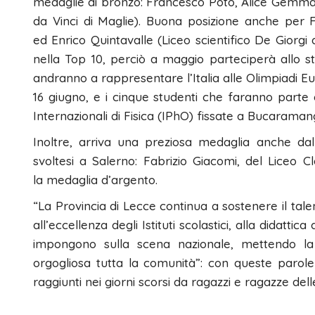
medaglie di bronzo: Francesco Poto, Alice Gemma (
da Vinci di Maglie). Buona posizione anche per F
ed Enrico Quintavalle (Liceo scientifico De Giorgi 
nella Top 10, perciò a maggio parteciperà allo s
andranno a rappresentare l’Italia alle Olimpiadi Eu
16 giugno, e i cinque studenti che faranno parte 
Internazionali di Fisica (IPhO) fissate a Bucaramang
Inoltre, arriva una preziosa medaglia anche dalle
svoltesi a Salerno: Fabrizio Giacomi, del Liceo C
la medaglia d’argento.
“La Provincia di Lecce continua a sostenere il talen
all’eccellenza degli Istituti scolastici, alla didatti
impongono sulla scena nazionale, mettendo l
orgogliosa tutta la comunità”: con queste parole i
raggiunti nei giorni scorsi da ragazzi e ragazze dell