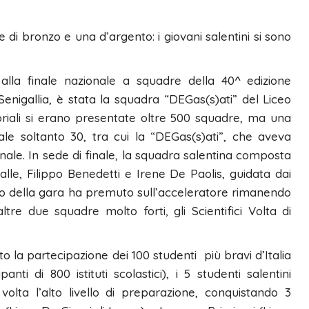
 di bronzo e una d’argento: i giovani salentini si sono
 alla finale nazionale a squadre della 40^ edizione
 Senigallia, è stata la squadra “DEGas(s)ati” del Liceo
itoriali si erano presentate oltre 500 squadre, ma una
le soltanto 30, tra cui la “DEGas(s)ati”, che aveva
ionale. In sede di finale, la squadra salentina composta
le, Filippo Benedetti e Irene De Paolis, guidata dai
nizio della gara ha premuto sull’acceleratore rimanendo
tre due squadre molto forti, gli Scientifici Volta di
to la partecipazione dei 100 studenti più bravi d’Italia
anti di 800 istituti scolastici), i 5 studenti salentini
volta l’alto livello di preparazione, conquistando 3