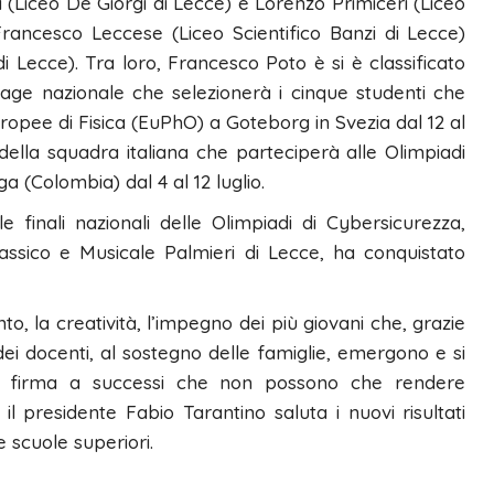
Liceo De Giorgi di Lecce) e Lorenzo Primiceri (Liceo
rancesco Leccese (Liceo Scientifico Banzi di Lecce)
di Lecce). Tra loro, Francesco Poto è si è classificato
tage nazionale che selezionerà i cinque studenti che
ropee di Fisica (EuPhO) a Goteborg in Svezia dal 12 al
della squadra italiana che parteciperà alle Olimpiadi
a (Colombia) dal 4 al 12 luglio.
 finali nazionali delle Olimpiadi di Cybersicurezza,
lassico e Musicale Palmieri di Lecce, ha conquistato
to, la creatività, l’impegno dei più giovani che, grazie
ca dei docenti, al sostegno delle famiglie, emergono e si
a firma a successi che non possono che rendere
l presidente Fabio Tarantino saluta i nuovi risultati
e scuole superiori.