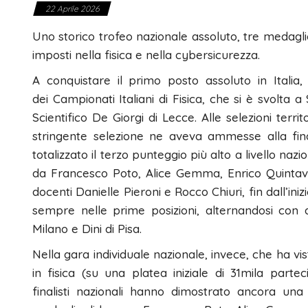
22 Aprile 2026
Uno storico trofeo nazionale assoluto, tre medaglie
imposti nella fisica e nella cybersicurezza.
A conquistare il primo posto assoluto in Italia,
dei Campionati Italiani di Fisica, che si è svolta a
Scientifico De Giorgi di Lecce. Alle selezioni terr
stringente selezione ne aveva ammesse alla fina
totalizzato il terzo punteggio più alto a livello naz
da Francesco Poto, Alice Gemma, Enrico Quintaval
docenti Danielle Pieroni e Rocco Chiuri, fin dall’i
sempre nelle prime posizioni, alternandosi con al
Milano e Dini di Pisa.
Nella gara individuale nazionale, invece, che ha vis
in fisica (su una platea iniziale di 31mila partecip
finalisti nazionali hanno dimostrato ancora una 