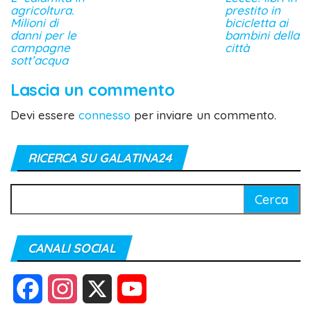
agricoltura.
prestito in
Milioni di
bicicletta ai
danni per le
bambini della
campagne
città
sott’acqua
Lascia un commento
Devi essere
connesso
per inviare un commento.
RICERCA SU GALATINA24
Ricerca
per:
CANALI SOCIAL
F
I
X
Y