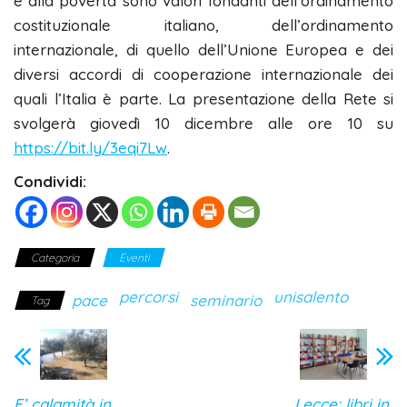
e alla povertà sono valori fondanti dell’ordinamento
costituzionale italiano, dell’ordinamento
internazionale, di quello dell’Unione Europea e dei
diversi accordi di cooperazione internazionale dei
quali l’Italia è parte. La presentazione della Rete si
svolgerà giovedì 10 dicembre alle ore 10 su
https://bit.ly/3eqi7Lw
.
Condividi:
Categoria
Eventi
percorsi
unisalento
pace
seminario
Tag
E’ calamità in
Lecce: libri in