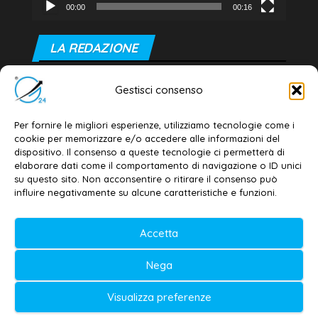
00:00
00:16
LA REDAZIONE
Editore e direttore responsabile:
Gestisci consenso
Dott. Daniele G. Masciullo
Email:
redazione@galatina24.it
Per fornire le migliori esperienze, utilizziamo tecnologie come i
cookie per memorizzare e/o accedere alle informazioni del
Contatti
–
Disclaimer
dispositivo. Il consenso a queste tecnologie ci permetterà di
elaborare dati come il comportamento di navigazione o ID unici
Privacy policy
–
Cookie policy
su questo sito. Non acconsentire o ritirare il consenso può
influire negativamente su alcune caratteristiche e funzioni.
© 2020-2026 | Galatina24 ®
Accetta
Testata iscritta al n. 11/2020 Registro della
Nega
Stampa Tribunale di Lecce
Editore e direttore responsabile:
Visualizza preferenze
Daniele G. Masciullo