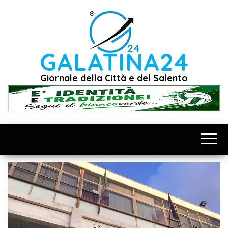
Vai
al
contenuto
GALATINA24
Giornale della Città e del Salento