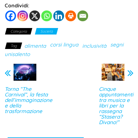
Condividi:
Categoria
Società
corsi lingua
segni
alimenta
inclusività
Tag
unisalento
Torna “The
Cinque
Carnival”, la festa
appuntamenti
dell’immaginazione
tra musica e
e della
libri per la
trasformazione
rassegna
“Stasera?
Divano!”