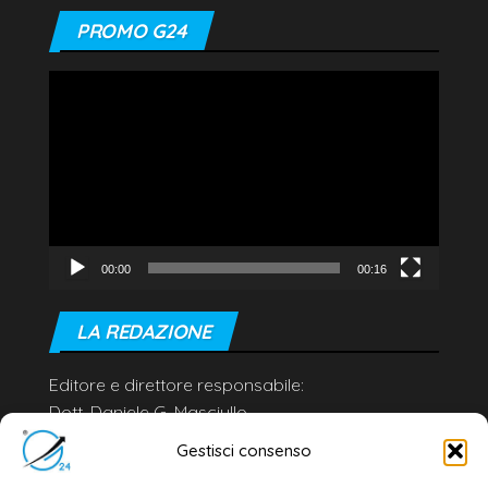
PROMO G24
Video
Player
00:00
00:16
LA REDAZIONE
Editore e direttore responsabile:
Dott. Daniele G. Masciullo
Email:
redazione@galatina24.it
Gestisci consenso