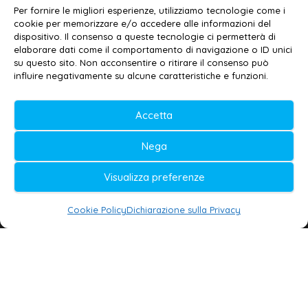
Contatti
–
Disclaimer
Per fornire le migliori esperienze, utilizziamo tecnologie come i
Privacy policy
–
Cookie policy
cookie per memorizzare e/o accedere alle informazioni del
dispositivo. Il consenso a queste tecnologie ci permetterà di
elaborare dati come il comportamento di navigazione o ID unici
su questo sito. Non acconsentire o ritirare il consenso può
© 2020-2026 | Galatina24 ®
influire negativamente su alcune caratteristiche e funzioni.
Testata iscritta al n. 11/2020 Registro della
Accetta
Stampa Tribunale di Lecce
Editore e direttore responsabile:
Nega
Daniele G. Masciullo
Visualizza preferenze
Galatina24 è marchio registrato dal Ministero
delle Imprese
Cookie Policy
Dichiarazione sulla Privacy