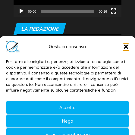
00:00
00:16
LA REDAZIONE
Editore e direttore responsabile:
Gestisci consenso
Dott. Daniele G. Masciullo
Email:
redazione@galatina24.it
Per fornire le migliori esperienze, utilizziamo tecnologie come i
cookie per memorizzare e/o accedere alle informazioni del
Contatti
–
Disclaimer
dispositivo. Il consenso a queste tecnologie ci permetterà di
elaborare dati come il comportamento di navigazione o ID unici
Privacy policy
–
Cookie policy
su questo sito. Non acconsentire o ritirare il consenso può
influire negativamente su alcune caratteristiche e funzioni.
© 2020-2026 | Galatina24 ®
Accetta
Testata iscritta al n. 11/2020 Registro della
Nega
Stampa Tribunale di Lecce
Editore e direttore responsabile:
Visualizza preferenze