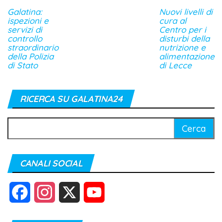
Galatina:
Nuovi livelli di
ispezioni e
cura al
servizi di
Centro per i
controllo
disturbi della
straordinario
nutrizione e
della Polizia
alimentazione
di Stato
di Lecce
RICERCA SU GALATINA24
Ricerca
per:
CANALI SOCIAL
F
I
X
Y
a
n
o