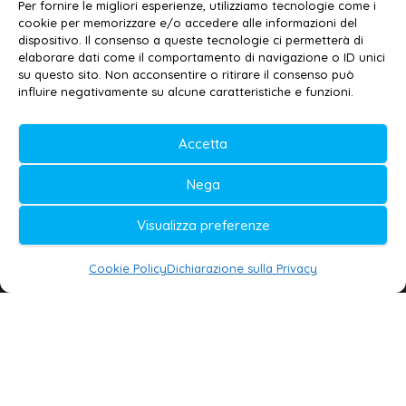
Email:
redazione@galatina24.it
Per fornire le migliori esperienze, utilizziamo tecnologie come i
cookie per memorizzare e/o accedere alle informazioni del
Contatti
–
Disclaimer
dispositivo. Il consenso a queste tecnologie ci permetterà di
elaborare dati come il comportamento di navigazione o ID unici
Privacy policy
–
Cookie policy
su questo sito. Non acconsentire o ritirare il consenso può
influire negativamente su alcune caratteristiche e funzioni.
© 2020-2026 | Galatina24 ®
Accetta
Testata iscritta al n. 11/2020 Registro della
Nega
Stampa Tribunale di Lecce
Editore e direttore responsabile:
Visualizza preferenze
Daniele G. Masciullo
Cookie Policy
Dichiarazione sulla Privacy
Galatina24 è marchio registrato dal Ministero
delle Imprese