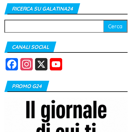
RICERCA SU GALATINA24
Ricerca
per:
CANALI SOCIAL
F
I
X
Y
a
n
o
PROMO G24
c
s
u
e
t
T
b
a
u
o
g
b