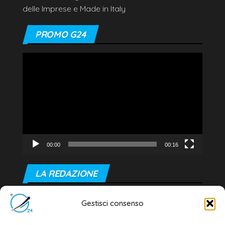
delle Imprese e Made in Italy
PROMO G24
Video
Player
00:00
00:16
LA REDAZIONE
Editore e direttore responsabile:
Gestisci consenso
Dott. Daniele G. Masciullo