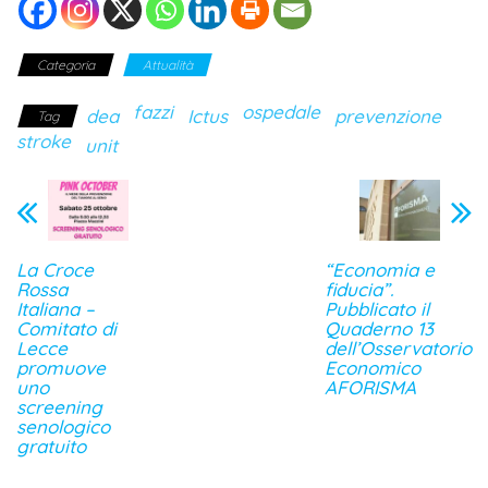
Categoria
Attualità
fazzi
ospedale
dea
Ictus
prevenzione
Tag
stroke
unit
La Croce
“Economia e
Rossa
fiducia”.
Italiana –
Pubblicato il
Comitato di
Quaderno 13
Lecce
dell’Osservatorio
promuove
Economico
uno
AFORISMA
screening
senologico
gratuito