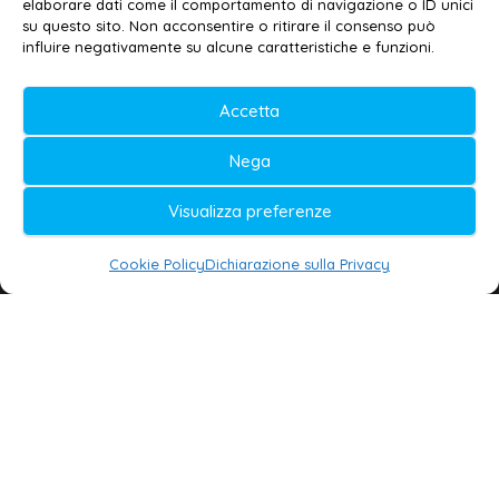
elaborare dati come il comportamento di navigazione o ID unici
Privacy policy
–
Cookie policy
su questo sito. Non acconsentire o ritirare il consenso può
influire negativamente su alcune caratteristiche e funzioni.
© 2020-2026 | Galatina24 ®
Accetta
Testata iscritta al n. 11/2020 Registro della
Nega
Stampa Tribunale di Lecce
Editore e direttore responsabile:
Visualizza preferenze
Daniele G. Masciullo
Cookie Policy
Dichiarazione sulla Privacy
Galatina24 è marchio registrato dal Ministero
delle Imprese