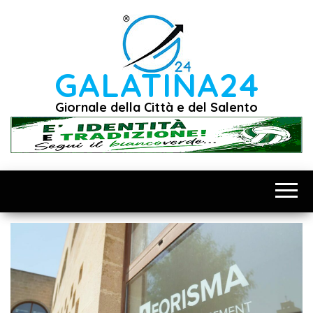
Vai
al
contenuto
GALATINA24
Giornale della Città e del Salento