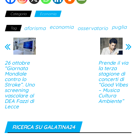
Categoria
Economia
economia
puglia
aforisma
osservatorio
Tag
26 ottobre
Prende il via
“Giornata
la terza
Mondiale
stagione di
contro lo
concerti di
Stroke”. Uno
“Good Vibes
screening
– Musica
vascolare al
Cultura
DEA Fazzi di
Ambiente”
Lecce
RICERCA SU GALATINA24