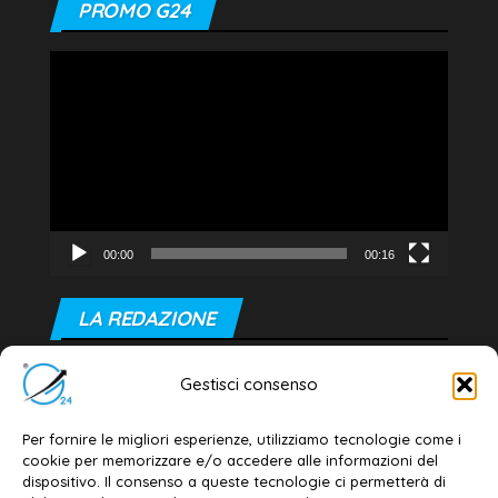
PROMO G24
Video
Player
00:00
00:16
LA REDAZIONE
Editore e direttore responsabile:
Gestisci consenso
Dott. Daniele G. Masciullo
Email:
redazione@galatina24.it
Per fornire le migliori esperienze, utilizziamo tecnologie come i
cookie per memorizzare e/o accedere alle informazioni del
Contatti
–
Disclaimer
dispositivo. Il consenso a queste tecnologie ci permetterà di