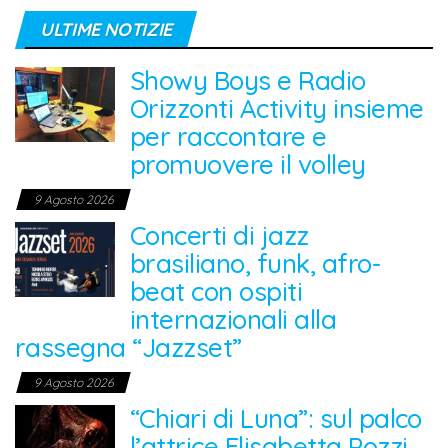
ULTIME NOTIZIE
Showy Boys e Radio
Orizzonti Activity insieme
per raccontare e
promuovere il volley
9 Agosto 2026
Concerti di jazz
brasiliano, funk, afro-
beat con ospiti
internazionali alla
rassegna “Jazzset”
9 Agosto 2026
“Chiari di Luna”: sul palco
l’attrice Elisabetta Pozzi