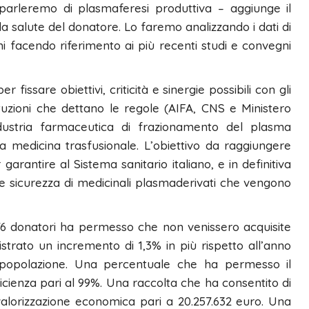
 parleremo di plasmaferesi produttiva – aggiunge il
lla salute del donatore. Lo faremo analizzando i dati di
 facendo riferimento ai più recenti studi e convegni
fissare obiettivi, criticità e sinergie possibili con gli
tituzioni che dettano le regole (AIFA, CNS e Ministero
industria farmaceutica di frazionamento del plasma
lla medicina trasfusionale. L’obiettivo da raggiungere
arantire al Sistema sanitario italiano, e in definitiva
à e sicurezza di medicinali plasmaderivati che vengono
.676 donatori ha permesso che non venissero acquisite
strato un incremento di 1,3% in più rispetto all’anno
 popolazione. Una percentuale che ha permesso il
ficienza pari al 99%. Una raccolta che ha consentito di
 valorizzazione economica pari a 20.257.632 euro. Una