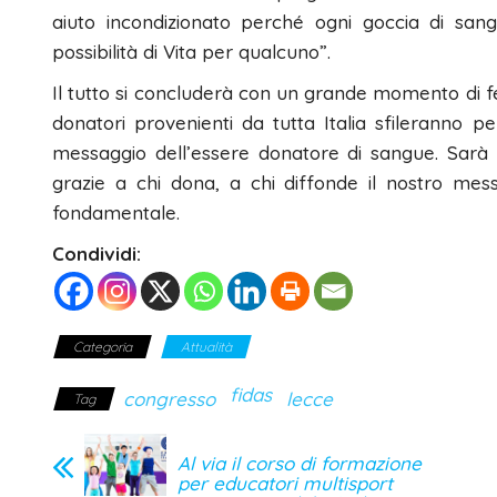
aiuto incondizionato perché ogni goccia di s
possibilità di Vita per qualcuno”.
Il tutto si concluderà con un grande momento di fe
donatori provenienti da tutta Italia sfileranno pe
messaggio dell’essere donatore di sangue. Sarà
grazie a chi dona, a chi diffonde il nostro mess
fondamentale.
Condividi:
Categoria
Attualità
fidas
congresso
lecce
Tag
Al via il corso di formazione
per educatori multisport