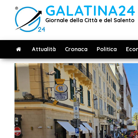
Vai
GALATINA24
al
Giornale della Città e del Salento
contenuto
Attualità
Cronaca
Politica
Eco