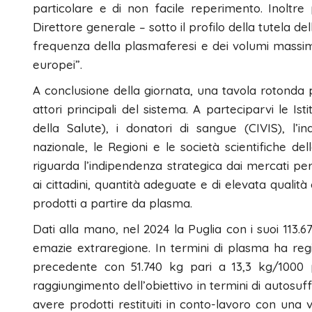
particolare e di non facile reperimento. Inoltre
Direttore generale – sotto il profilo della tutela de
frequenza della plasmaferesi e dei volumi massimi
europei”.
A conclusione della giornata, una tavola rotonda per 
attori principali del sistema. A parteciparvi le Is
della Salute), i donatori di sangue (CIVIS), l’
nazionale, le Regioni e le società scientifiche de
riguarda l’indipendenza strategica dai mercati per g
ai cittadini, quantità adeguate e di elevata qualit
prodotti a partire da plasma.
Dati alla mano, nel 2024 la Puglia con i suoi 113
emazie extraregione. In termini di plasma ha regi
precedente con 51.740 kg pari a 13,3 kg/1000
raggiungimento dell’obiettivo in termini di autosuf
avere prodotti restituiti in conto-lavoro con una