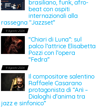
brasiliano, funk, afro-
beat con ospiti
internazionali alla
rassegna “Jazzset”
9 Agosto 2026
“Chiari di Luna”: sul
palco l’attrice Elisabetta
Pozzi con l’opera
“Fedra”
9 Agosto 2026
Il compositore salentino
Raffaele Casarano
protagonista di “Anì –
Dialoghi d’anima tra
jazz e sinfonico”