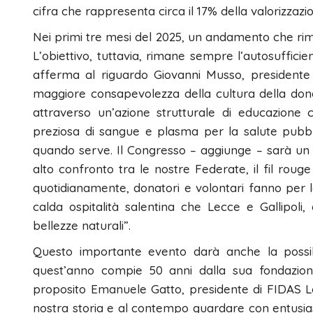
cifra che rappresenta circa il 17% della valorizzazi
Nei primi tre mesi del 2025, un andamento che rima
L’obiettivo, tuttavia, rimane sempre l’autosuffici
afferma al riguardo Giovanni Musso, president
maggiore consapevolezza della cultura della don
attraverso un’azione strutturale di educazione 
preziosa di sangue e plasma per la salute pubbli
quando serve. Il Congresso – aggiunge – sarà un 
alto confronto tra le nostre Federate, il fil roug
quotidianamente, donatori e volontari fanno per 
calda ospitalità salentina che Lecce e Gallipoli, 
bellezze naturali”.
Questo importante evento darà anche la possibi
quest’anno compie 50 anni dalla sua fondazion
proposito Emanuele Gatto, presidente di FIDAS Le
nostra storia e al contempo guardare con entusiasmo