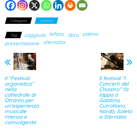
Categoria
Salento
lefons
palma
caggiula
libro
Tag
sternatia
presentazione
Il “Festival
Il festival “I
organistico”
Concerti del
nella
Chiostro” fa
cattedrale di
tappa a
Otranto per
Galatina,
un’esperienza
Cutrofiano,
musicale
Nardò, Soleto
intensa e
e Sternatia
coinvolgente