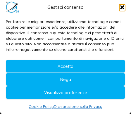
Email:
redazione@galatina24.it
Gestisci consenso
Contatti
–
Disclaimer
Per fornire le migliori esperienze, utilizziamo tecnologie come i
Privacy policy
–
Cookie policy
cookie per memorizzare e/o accedere alle informazioni del
dispositivo. Il consenso a queste tecnologie ci permetterà di
elaborare dati come il comportamento di navigazione o ID unici
su questo sito. Non acconsentire o ritirare il consenso può
© 2020-2026 | Galatina24 ®
influire negativamente su alcune caratteristiche e funzioni.
Testata iscritta al n. 11/2020 Registro della
Accetta
Stampa Tribunale di Lecce
Editore e direttore responsabile:
Nega
Daniele G. Masciullo
Visualizza preferenze
Galatina24 è marchio registrato dal Ministero
delle Imprese
Cookie Policy
Dichiarazione sulla Privacy