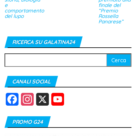
e
finale del
comportamento
“Premio
del lupo
Rossella
Panarese”
RICERCA SU GALATINA24
Ricerca
per:
CANALI SOCIAL
F
I
X
Y
a
n
o
PROMO G24
c
s
u