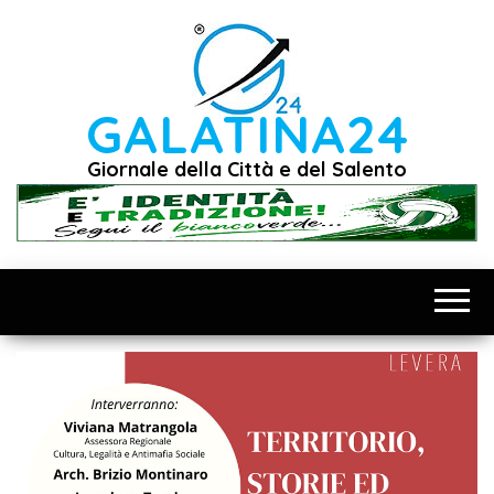
Vai
al
contenuto
GALATINA24
Giornale della Città e del Salento