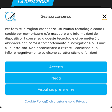
LA REDAZIONE
Editore e direttore responsabile:
Gestisci consenso
Dott. Daniele G. Masciullo
Email:
redazione@galatina24.it
Per fornire le migliori esperienze, utilizziamo tecnologie come i
cookie per memorizzare e/o accedere alle informazioni del
Contatti
–
Disclaimer
dispositivo. Il consenso a queste tecnologie ci permetterà di
elaborare dati come il comportamento di navigazione o ID unici
Privacy policy
–
Cookie policy
su questo sito. Non acconsentire o ritirare il consenso può
influire negativamente su alcune caratteristiche e funzioni.
© 2020-2026 | Galatina24 ®
Accetta
Testata iscritta al n. 11/2020 Registro della
Nega
Stampa Tribunale di Lecce
Editore e direttore responsabile:
Visualizza preferenze
Daniele G. Masciullo
Cookie Policy
Dichiarazione sulla Privacy
Galatina24 è marchio registrato dal Ministero