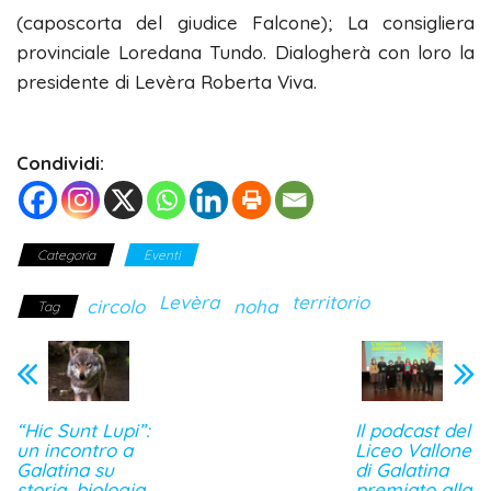
(caposcorta del giudice Falcone); La consigliera
provinciale Loredana Tundo. Dialogherà con loro la
presidente di Levèra Roberta Viva.
Condividi:
Categoria
Eventi
Levèra
territorio
circolo
noha
Tag
“Hic Sunt Lupi”:
Il podcast del
un incontro a
Liceo Vallone
Galatina su
di Galatina
storia, biologia
premiato alla