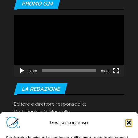
PROMO G24
Video
Player
00:00
00:16
LA REDAZIONE
Editore e direttore responsabile:
Dott. Daniele G. Masciullo
Email:
redazione@galatina24.it
Gestisci consenso
Contatti
–
Disclaimer
Per fornire le migliori esperienze, utilizziamo tecnologie come i