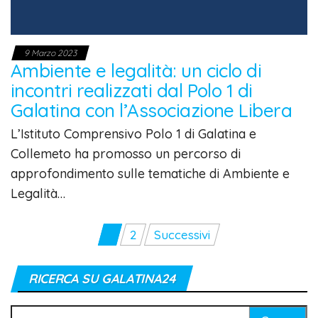
9 Marzo 2023
Ambiente e legalità: un ciclo di
incontri realizzati dal Polo 1 di
Galatina con l’Associazione Libera
L’Istituto Comprensivo Polo 1 di Galatina e
Collemeto ha promosso un percorso di
approfondimento sulle tematiche di Ambiente e
Legalità…
Paginazione
1
2
Successivi
degli
articoli
RICERCA SU GALATINA24
Ricerca