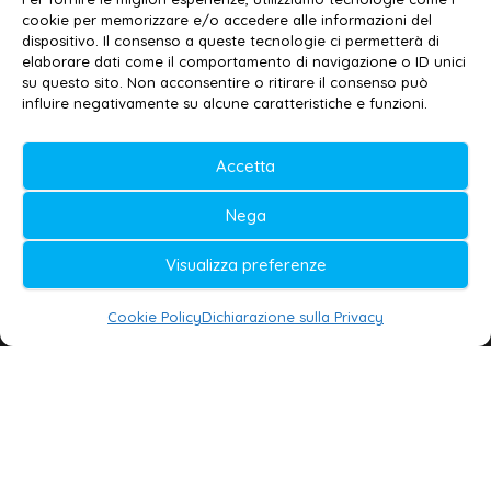
Privacy policy
–
Cookie policy
cookie per memorizzare e/o accedere alle informazioni del
dispositivo. Il consenso a queste tecnologie ci permetterà di
elaborare dati come il comportamento di navigazione o ID unici
su questo sito. Non acconsentire o ritirare il consenso può
© 2020-2026 | Galatina24 ®
influire negativamente su alcune caratteristiche e funzioni.
Testata iscritta al n. 11/2020 Registro della
Accetta
Stampa Tribunale di Lecce
Editore e direttore responsabile:
Nega
Daniele G. Masciullo
Visualizza preferenze
Galatina24 è marchio registrato dal Ministero
delle Imprese
Cookie Policy
Dichiarazione sulla Privacy