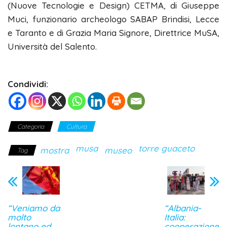
(Nuove Tecnologie e Design) CETMA, di Giuseppe
Muci, funzionario archeologo SABAP Brindisi, Lecce
e Taranto e di Grazia Maria Signore, Direttrice MuSA,
Università del Salento.
Condividi:
Categoria
Cultura
musa
torre guaceto
mostra
museo
Tag
“Veniamo da
“Albania-
molto
Italia:
lontano ed
cooperazione