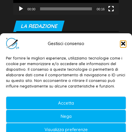
00:00
00:16
LA REDAZIONE
Editore e direttore responsabile:
Gestisci consenso
Dott. Daniele G. Masciullo
Email:
redazione@galatina24.it
Per fornire le migliori esperienze, utilizziamo tecnologie come i
cookie per memorizzare e/o accedere alle informazioni del
Contatti
–
Disclaimer
dispositivo. Il consenso a queste tecnologie ci permetterà di
elaborare dati come il comportamento di navigazione o ID unici
Privacy policy
–
Cookie policy
su questo sito. Non acconsentire o ritirare il consenso può
influire negativamente su alcune caratteristiche e funzioni.
© 2020-2026 | Galatina24 ®
Accetta
Testata iscritta al n. 11/2020 Registro della
Nega
Stampa Tribunale di Lecce
Editore e direttore responsabile:
Visualizza preferenze