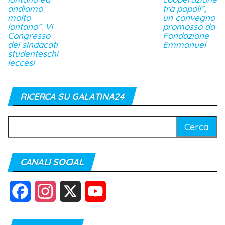
andiamo
tra popoli”,
molto
un convegno
lontano”. VI
promosso da
Congresso
Fondazione
dei sindacati
Emmanuel
studenteschi
leccesi
RICERCA SU GALATINA24
Ricerca
per:
CANALI SOCIAL
F
I
X
Y
a
n
o