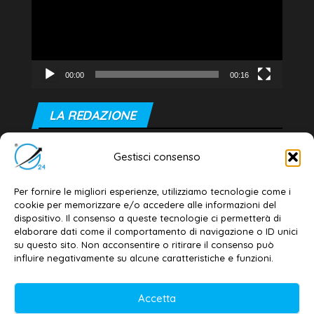
00:00
00:16
LA REDAZIONE
Editore e direttore responsabile:
Gestisci consenso
Dott. Daniele G. Masciullo
Email:
redazione@galatina24.it
Per fornire le migliori esperienze, utilizziamo tecnologie come i
cookie per memorizzare e/o accedere alle informazioni del
Contatti
–
Disclaimer
dispositivo. Il consenso a queste tecnologie ci permetterà di
elaborare dati come il comportamento di navigazione o ID unici
Privacy policy
–
Cookie policy
su questo sito. Non acconsentire o ritirare il consenso può
influire negativamente su alcune caratteristiche e funzioni.
© 2020-2026 | Galatina24 ®
Accetta