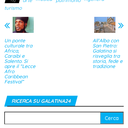
arte
patrimonio
Tag
turismo
Un ponte
All’Alba con
culturale tra
San Pietro:
Africa,
Galatina si
Caraibi e
risveglia tra
Salento. Si
storia, fede e
apre il “Lecce
tradizione
Afro
Caribbean
Festival”
RICERCA SU GALATINA24
Ricerca
per: