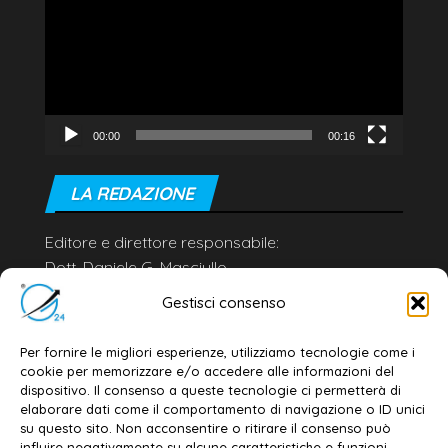
00:00
00:16
LA REDAZIONE
Editore e direttore responsabile:
Dott. Daniele G. Masciullo
Email:
redazione@galatina24.it
Gestisci consenso
Contatti
–
Disclaimer
Per fornire le migliori esperienze, utilizziamo tecnologie come i
Privacy policy
–
Cookie policy
cookie per memorizzare e/o accedere alle informazioni del
dispositivo. Il consenso a queste tecnologie ci permetterà di
elaborare dati come il comportamento di navigazione o ID unici
su questo sito. Non acconsentire o ritirare il consenso può
© 2020-2026 | Galatina24 ®
influire negativamente su alcune caratteristiche e funzioni.