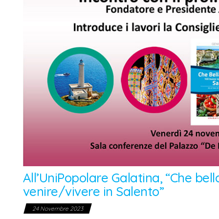
All’UniPopolare Galatina, “Che bel
venire/vivere in Salento”
24 Novembre 2023