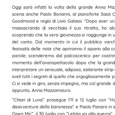
Oggi sarà infatti la volta della grande Anna 
scena anche Paolo Bonanni, al pianoforte Sasà C
Goodmood e regia di Livio Galassi. “Dopo aver ucci
massacrando di vecchiaia il suo ritratto, ho abba
scoprendo che la vera giovinezza si raggiunge in 
del canto. Dal momento in cui il pubblico varc
festosità delle note che apriranno il sipario alla 
parole; scenderemo dal palcoscenico per costring
momento dell’avanspettacolo dopo che la grande ci
interpretare un sensuale, adiposo, esilarante strip
sveli tutti i segreti di quello che orgogliosamente
Ci si vede in giro, senza impegno, ma col grande de
appunto, Anna Mazzamauro.
“Chiari di Luna” prosegue l’11 e 12 luglio con “Ho
disavventure della baronessa” e Paolo Panaro in scen
Open Mic”, il 30 luglio con “Letizia va alla guerra”