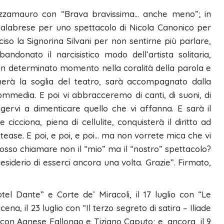
Mazzamauro con “Brava bravissima… anche meno”; in
alabrese per uno spettacolo di Nicola Canonico per
so la Signorina Silvani per non sentirne più parlare,
ndonato il narcisistico modo dell’artista solitaria,
un determinato momento nella coralità della parola e
herà la soglia del teatro, sarà accompagnato dalla
commedia. E poi vi abbracceremo di canti, di suoni, di
ervi a dimenticare quello che vi affanna. E sarà il
cciona, piena di cellulite, conquisterà il diritto ad
-tease. E poi, e poi, e poi… ma non vorrete mica che vi
 posso chiamare non il “mio” ma il “nostro” spettacolo?
siderio di esserci ancora una volta. Grazie”. Firmato,
tel Dante” e Corte de’ Miracoli, il 17 luglio con “Le
a, il 23 luglio con “Il terzo segreto di satira – Iliade
, con Agnese Fallongo e Tiziano Caputo; e, ancora, il 9