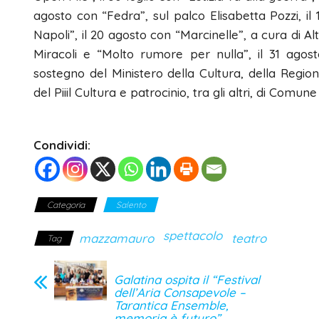
agosto con “Fedra”, sul palco Elisabetta Pozzi, il
Napoli”, il 20 agosto con “Marcinelle”, a cura di A
Miracoli e “Molto rumore per nulla”, il 31 agost
sostegno del Ministero della Cultura, della Regio
del Piiil Cultura e patrocinio, tra gli altri, di Comun
Condividi:
Categoria
Salento
spettacolo
mazzamauro
teatro
Tag
Galatina ospita il “Festival
dell’Aria Consapevole –
Tarantica Ensemble,
memoria è futuro”